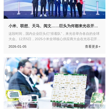
小米、联想、天马、阅文……巨头为何都来光谷开全
球供应商大会？
这段时间，国内企业巨头们“排着队”，来光谷举办各自的全球
大会。12月5日，2025小米全球核心供应商大会在光谷召开。
12月2日，中国信息通信“国家队”中国信科集团在光谷举办首
2026-01-05
查看更多+
届合作伙伴大会。11月18日，中国显示屏领域龙头企业天马
微电子全球创新大会在光谷举行。事实上，今年以来，联想、
长江存储、阅文集团、九峰山实验室也在光谷召开了各自的全
球大会。