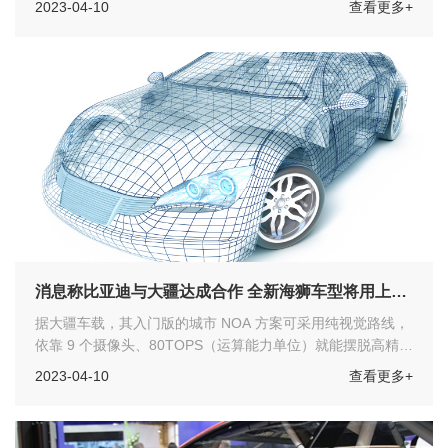
2023-04-10
查看更多+
的市占率是23.1%，2021年降至20.6%，2022年跌破20%。
其中，2022年，日系车在国内市场销量约为409.2万辆，与
2021年相比下跌10.3%。
消息称比亚迪与大疆达成合作 全新海狮车型将用上高
级辅助驾驶技术
据大疆车载，其入门版的城市 NOA 方案可采用纯视觉路线，
依靠 9 个摄像头、80TOPS（运算能力单位）就能摆脱高精地
图依赖，实现泊车辅助、记忆泊车、记忆行车、高速领航驾
2023-04-10
查看更多+
驶，城区领航驾驶等功能。大疆车载表示，目前产品已处于可
用状态，正在积极推进量产进程。