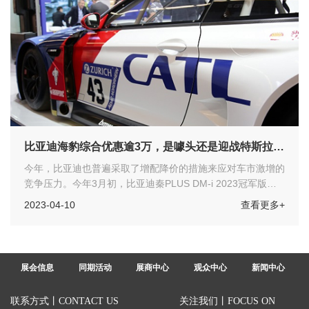
比亚迪海豹综合优惠逾3万，是噱头还是迎战特斯拉大
降价？
今年，比亚迪也普遍采取了增配降价的措施来应对车市激增的
竞争压力。今年3月初，比亚迪秦PLUS DM-i 2023冠军版在A
级家轿市场首次实现“油电同价”，这是比亚迪DM-i车型价格首
2023-04-10
查看更多+
次下探至10万元以内。日前，比亚迪2023款e2上市，售价为
10.28万元、10.98万元，其中舒适型和豪华型售价均比2021
款便宜3000元。今日，比亚迪秦PLUS EV 2023冠军版也上市
了，指导价12.98万~17.68万元，起步价杀入12万区间，也进
展会信息
同期活动
展商中心
观众中心
新闻中心
入了燃油车价格腹地。
联系方式丨CONTACT US
关注我们丨FOCUS ON