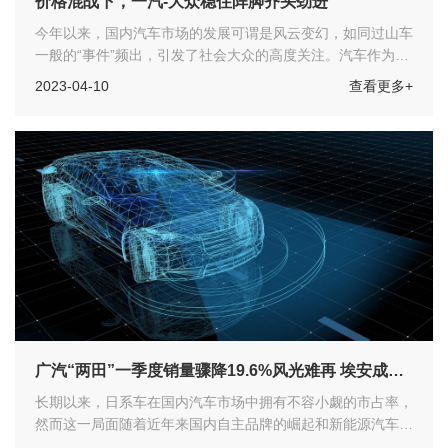
价格混战下，一汽-大众稳住阵脚齐头劲进
今年以来，国内汽车市场的发展可谓是风云变幻，如同过山车
一般的“事件”频出，引发了社会大众的高度关注。汽车作为大
宗消费品中的重要支柱，重要程度不言而喻，目前有望迎来新
2023-04-10
查看更多+
一轮政策支撑。
广汽“两田”一季度销量骤降19.6%风光难再 埃安成新
支柱大增74.5%锚定50万目标
长期以来，日系车在国内汽车市场中拥有不容小觑的市占率，
然而这一局面随着近年来国内自主品牌的崛起和新能源汽车的
普及，正悄然发生变化。数据显示，2020年，日系车在国内