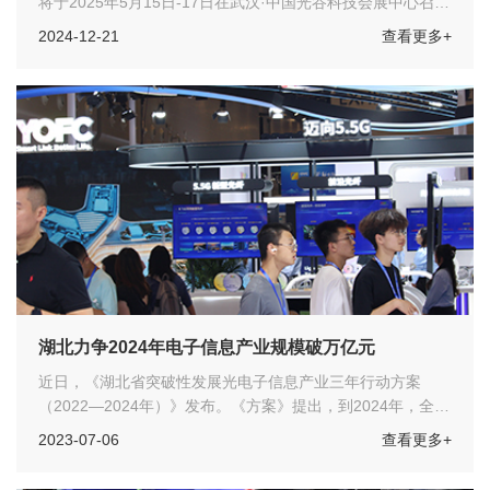
将于2025年5月15日-17日在武汉·中国光谷科技会展中心召
开，集中展示集成电路、电子元器件、半导体/芯片、显示技
2024-12-21
查看更多+
术、物联网技术、传感器、连接器、无线、电源、测试技术、
电子材料、半导体制造装备、智能硬件、生产设备和行业解决
方案，届时组委会将邀请国内外半导体、工业电子、汽车电
子、医疗电子、物联网、消费电子、通信等行业数万名专业工
程师采购参观。本届电子技术展致力于服务湖北、四川、重
庆、湖南、安徽、河南、西安等中西部地区电子信息产业，为
中西部电子工程师提供技术交流的平台。
湖北力争2024年电子信息产业规模破万亿元
近日，《湖北省突破性发展光电子信息产业三年行动方案
（2022―2024年）》发布。《方案》提出，到2024年，全省
以光电子信息为特色的电子信息产业规模力争突破万亿元，进
2023-07-06
查看更多+
一步巩固和提升在全国“独树一帜”的领先地位，为打造具有全
球影响力的世界级光电子信息产业集群奠定坚实基础。